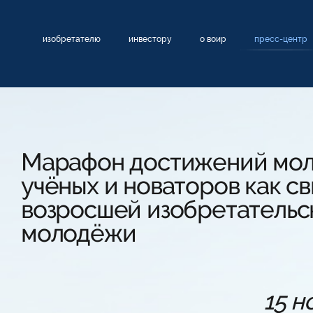
изобретателю
инвестору
о воир
пресс-центр
Марафон достижений мол
учёных и новаторов как с
возросшей изобретательс
молодёжи
15 н