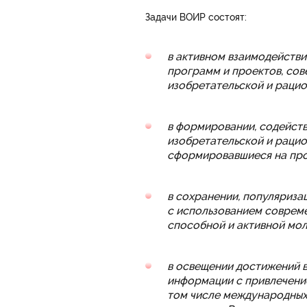
Задачи ВОИР состоят:
в активном взаимодействи
программ и проектов, сов
изобретательской и рацио
в формировании, содейств
изобретательской и рацио
сформировавшиеся на про
в сохранении, популяриза
с использованием соврем
способной и активной мо
в освещении достижений в
информации с привлечени
том числе международных,