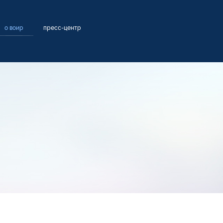
о воир
пресс-центр