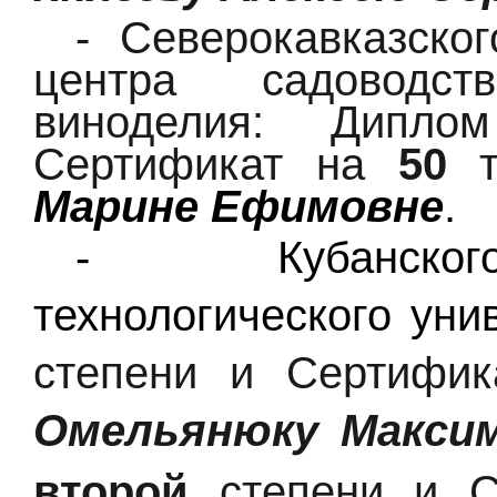
- Северокавказско
центра садоводст
виноделия: Дипл
Сертификат на
50
т
Марине Ефимовне
.
- Кубанского
технологического уни
степени и Сертифи
Омельянюку Макси
второй
степени и С