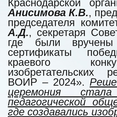
Краснодарской орга
Анисимова К.В.
, пре
председателя комите
А.Д.
, секретаря Сове
где были вручен
сертификаты побед
краевого конку
изобретательских
ВОИР – 2024».
Реше
церемония стала
педагогической общ
где создавались изо