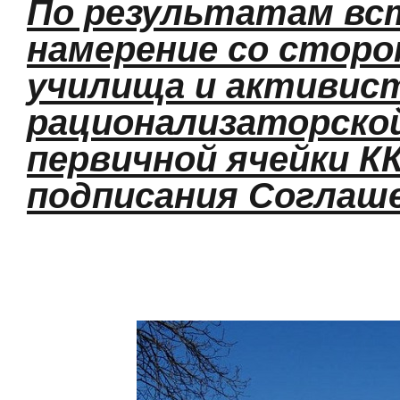
По результатам вс
намерение со стор
училища и активис
рационализаторской
первичной ячейки К
подписания Соглаше