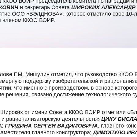
а ККОО ВОИР председатель комитета по наградам и
КОВИЧ
и секретарь Совета
ШИРОКИХ АЛЕКСАНДР
ятие ООО «ВЭЛДНОВА», которое отметило свое 10-л
я членом ККОО ВОИР.
лове Г.М. Мишулин отметил, что руководство ККОО 
емерную поддержку изобретательской и рационализа
тии, что именно с производством, в основе которог
е решения, связано достижение технологического с
. Широких от имени Совета ККОО ВОИР отметили «Б
ю и рационализаторскую деятельность»
ЦИКУ БИСЛ
А;
ГРИДИНА СЕРГЕЯ ВАДИМОВИЧА
, главного кон
 заместителя главного конструктора;
ДИМОПУЛО ИВ