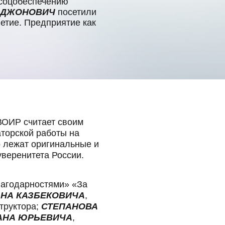
 соцобеспечению
 ДЖОНОВИЧ
посетили
етие. Предприятие как
ВОИР считает своим
торской работы на
о лежат оригинальные и
уверенитета России.
лагодарностями» «За
АНА КАЗБЕКОВИЧА
,
структора;
СТЕПАНОВА
АНА ЮРЬЕВИЧА
,