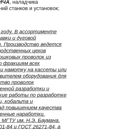
ИЧА
, наладчика
ий станков и установок;
 году. В ассортименте
авки и дуговой
и. Производство ведется
водственных цехов
ошковых проволок из
о фракциям всех
 и намотку на кассеты или
вителем оборудования для
ство проволок
енной разработки и
кие работы по разработке
и, кобальта и
ад повышением качества
венные наработки.
ГТУ им. Н.Э. Баумана.
-84 и ГОСТ 26271-84, а