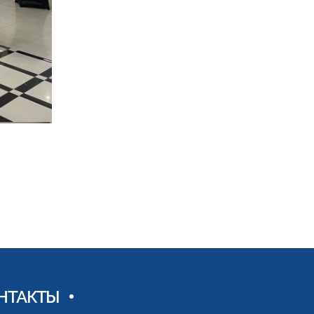
Мишулин Г.М. Поздравительно
НТАКТЫ