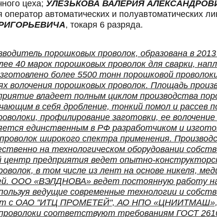
чного цеха;
УЛЕЗЬКОВА ВАЛЕРИЯ АЛЕКСАНДРОВ
 оператор автоматических и полуавтоматических лин
ГРИГОРЬЕВИЧА
, токаря 6 разряда.
дитель порошковых проволок, образована в 2013
ее 40 марок порошковых проволок для сварки, напл
изготовлено более 5500 тонн порошковой проволок
иях волочения порошковых проволок. Площадь произ
приятие владеет полным циклом производства пор
чающим в себя дробление, тонкий помол и рассев п
оволоки, профилирование заготовки, ее волочение
яется единственным в РФ разработчиком и изгото
проволок широкого спектра применения. Производ
твенно на технологическом оборудовании собств
ий центр предприятия ведет опытно-конструкторс
оволок, в том числе из лент на основе никеля, мед
ей. ООО «ВЭЛДНОВА» ведет постоянную работу н
спользуя ведущие современные технологии и собст
т с ОАО "ИТЦ ПРОМЕТЕЙ", АО НПО «ЦНИИТМАШ», М
роволоки соответствуют требованиям ГОСТ 26101