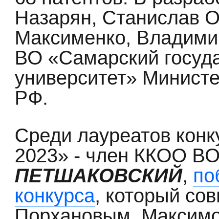
Назарян, Станислав О
Максименко, Владими
ВО «Самарский госуд
университет» Минист
РФ.
Среди лауреатов кон
2023» - член ККОО 
ПЕТШАКОВСКИЙ
,
по
конкурса
, который со
Порхановым, Максимо