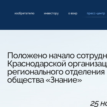
изобретателю
инвестору
о воир
пресс-центр
Положено начало сотрудн
Краснодарской организа
регионального отделения
общества «Знание»
25 н