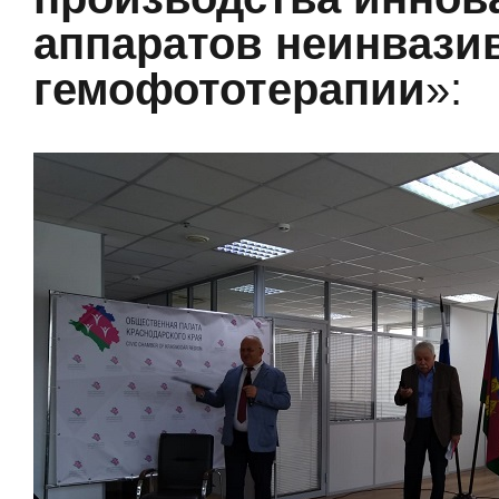
аппаратов неинвази
гемофототерапии
»: