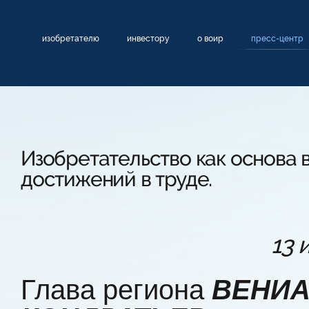
изобретателю
инвестору
о воир
пресс-центр
Изобретательство как основа
достижений в труде.
13 
Глава региона
ВЕНИА