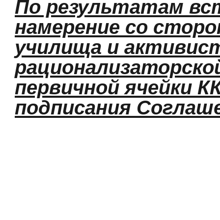
По результатам вс
намерение со стор
училища и активис
рационализаторской
первичной ячейки К
подписания Соглаше