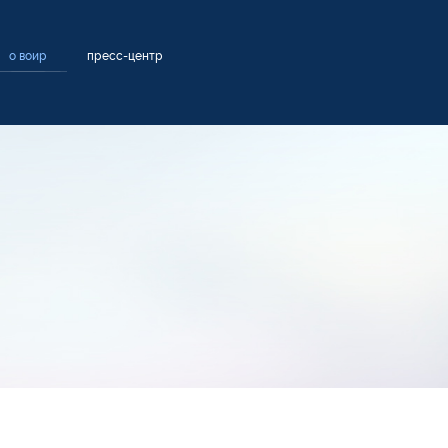
о воир
пресс-центр