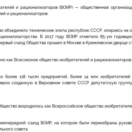
ателей и рационализаторов (ВОИР) — общественная организац
ей и рационализаторов.
во объединяло технические элиты республик СССР, опираясь на 
ационализаторства. В 2017 году ВОИР отметило 85-ую годовщи
ервый съезд Общества прошел в Москве в Кремлевском дворце съез
ено как Всесоюзное общество изобретателей и рационализаторов 
о более 118 тысяч предприятий, более 14 млн изобретателей
вали созданную в Верховном совете СССР депутатскую группу
Общество возродилось как Всероссийское общество изобретателе
 внеочередной съезд ВОИР, на котором были переизбраны руков
льного совета.